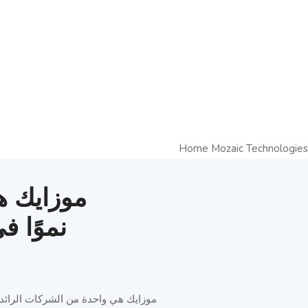
موزايك ه
نموًا ف