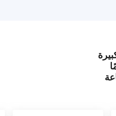
بيرة
ا
عة