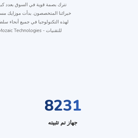
تترك بصمة قوية في السوق بعدد كبير
لهذه التكنولوجيا في جميع أنحاء سلط
للتقنيات - Mozaic Technologies. حيث تنفرد موزايك بأنها شركة مواكبة للتكنولوجيا دائما وتعمل على تطوير الكثير من المنتجات والخدمات.
8231
جهاز تم تثبيته